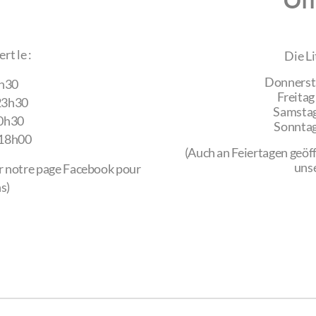
Öf
rt le :
Die Li
Donnersta
3h30
Freitag
23h30
Samstag
00h30
Sonntag
 18h00
(Auch an Feiertagen geöf
unse
er notre page Facebook pour
s)