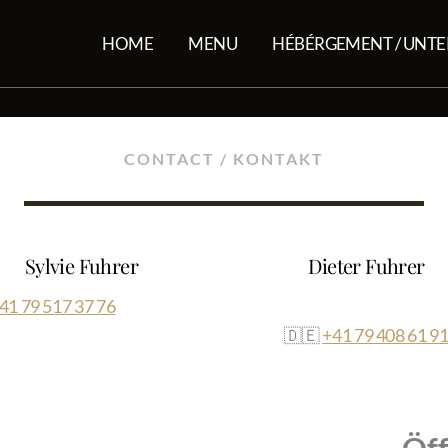
HOME
MENU
HÉBÉRGEMENT / UNT
CONTACT / KONTAKT
Sylvie Fuhrer
Dieter Fuhrer
41 79 517 37 76
🇩🇪
+41 79 408 61 9